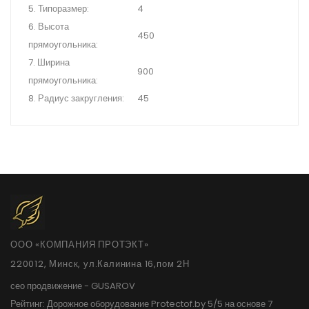
5. Типоразмер:
4
6. Высота
450
прямоугольника:
7. Ширина
900
прямоугольника:
8. Радиус закругления:
45
ООО «КОМПАНИЯ ПРОТЭКТ»
220012, Минск, ул.Калинина 16,пом 2Н
сео продвижение
- GUSAROV
Рейтинг:
Дорожное оборудование Protectof.by
5
/
5
на основе
7