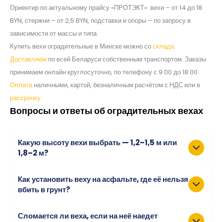
Ориентир по актуальному прайсу «ПРОТЭКТ»: вехи – от 14 до 18
BYN, стержни – от 2,5 BYN, подставки и опоры – по запросу в
зависимости от массы и типа.
Купить вехи оградительные в Минске можно со
склада
.
Доставляем
по всей Беларуси собственным транспортом. Заказы
принимаем онлайн круглосуточно, по телефону с 9:00 до 18:00.
Оплата
наличными, картой, безналичным расчётом с НДС или в
рассрочку
.
Вопросы и ответы об оградительных вехах
Какую высоту вехи выбрать — 1,2–1,5 м или
1,8–2 м?
Невысокие вехи 1,2–1,5 м подходят для закрытых
Как установить веху на асфальте, где её нельзя
территорий, парковок, дворов и зон с умеренной
вбить в грунт?
скоростью движения. Высокие вехи 1,8–2 м нужны для
дорог и трасс с интенсивным движением: такая высота
На асфальте и бетоне веху ставят на резиновую или
обеспечивает видимость вехи из кабины грузовика и
Сломается ли веха, если на неё наедет
полимерпесчаную подставку массой от 6,5 до 41 кг, на