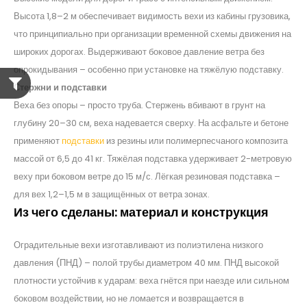
Высота 1,8–2 м обеспечивает видимость вехи из кабины грузовика,
что принципиально при организации временной схемы движения на
широких дорогах. Выдерживают боковое давление ветра без
опрокидывания – особенно при установке на тяжёлую подставку.
Стержни и подставки
Веха без опоры – просто труба. Стержень вбивают в грунт на
глубину 20–30 см, веха надевается сверху. На асфальте и бетоне
применяют
подставки
из резины или полимерпесчаного композита
массой от 6,5 до 41 кг. Тяжёлая подставка удерживает 2-метровую
веху при боковом ветре до 15 м/с. Лёгкая резиновая подставка –
для вех 1,2–1,5 м в защищённых от ветра зонах.
Из чего сделаны: материал и конструкция
Оградительные вехи изготавливают из полиэтилена низкого
давления (ПНД) – полой трубы диаметром 40 мм. ПНД высокой
плотности устойчив к ударам: веха гнётся при наезде или сильном
боковом воздействии, но не ломается и возвращается в